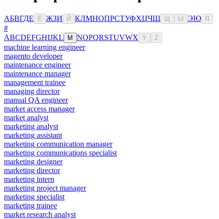
А
Б
В
Г
Д
Е
Ж
З
И
К
Л
М
Н
О
П
Р
С
Т
У
Ф
Х
Ц
Ч
Ш
Э
Ю
Ё
Й
Щ
Ы
Я
#
A
B
C
D
E
F
G
H
I
J
K
L
N
O
P
Q
R
S
T
U
V
W
X
M
Y
Z
machine learning engineer
magento developer
maintenance engineer
maintenance manager
management trainee
managing director
manual QA engineer
market access manager
market analyst
marketing analyst
marketing assistant
marketing communication manager
marketing communications specialist
marketing designer
marketing director
marketing intern
marketing project manager
marketing specialist
marketing trainee
market research analyst