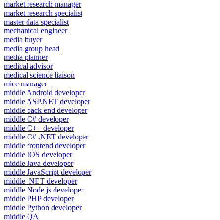
market research manager
market research specialist
master data specialist
mechanical engineer
media buyer
media group head
media planner
medical advisor
medical science liaison
mice manager
middle Android developer
middle ASP.NET developer
middle back end developer
middle C# developer
middle C++ developer
middle C# .NET developer
middle frontend developer
middle IOS developer
middle Java developer
middle JavaScript developer
middle .NET developer
middle Node.js developer
middle PHP developer
middle Python developer
middle QA